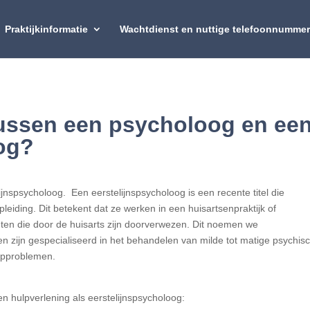
Praktijkinformatie
Wachtdienst en nuttige telefoonnumme
 tussen een psycholoog en ee
og?
ijnspsycholoog. Een eerstelijnspsycholoog is een recente titel die
eiding. Dit betekent dat ze werken in een huisartsenpraktijk of
en die door de huisarts zijn doorverwezen. Dit noemen we
en zijn gespecialiseerd in het behandelen van milde tot matige psychis
aapproblemen.
 hulpverlening als eerstelijnspsycholoog: