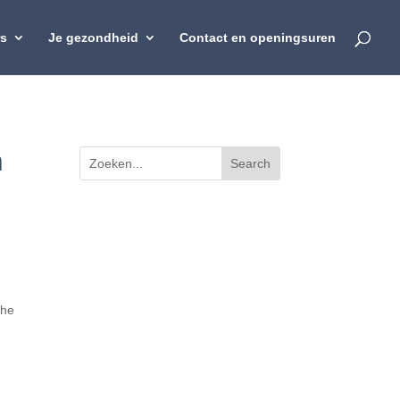
rs
Je gezondheid
Contact en openingsuren
n
che