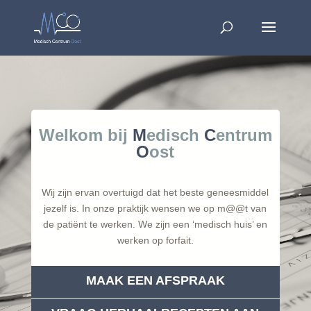
Welkom bij
M
edisch
C
entrum
O
ost
Wij zijn ervan overtuigd dat het beste geneesmiddel
jezelf is. In onze praktijk wensen we op m@@t van
de patiënt te werken. We zijn een ‘medisch huis’ en
werken op forfait.
MAAK EEN AFSPRAAK