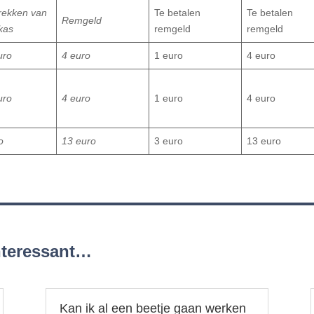
rekken van
Te betalen
Te betalen
Remgeld
kas
remgeld
remgeld
uro
4 euro
1 euro
4 euro
uro
4 euro
1 euro
4 euro
o
13 euro
3 euro
13 euro
interessant…
Kan ik al een beetje gaan werken