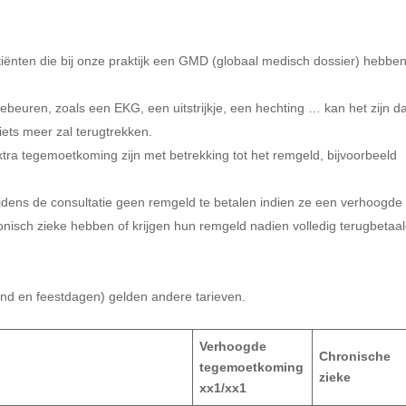
atiënten die bij onze praktijk een GMD (globaal medisch dossier) hebben
euren, zoals een EKG, een uitstrijkje, een hechting … kan het zijn da
ets meer zal terugtrekken.
tra tegemoetkoming zijn met betrekking tot het remgeld, bijvoorbeeld
tijdens de consultatie geen remgeld te betalen indien ze een verhoogde
nisch zieke hebben of krijgen hun remgeld nadien volledig terugbetaal
nd en feestdagen) gelden andere tarieven.
Verhoogde
Chronische
tegemoetkoming
zieke
xx1/xx1