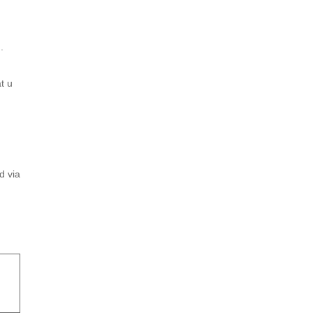
.
t u
d via