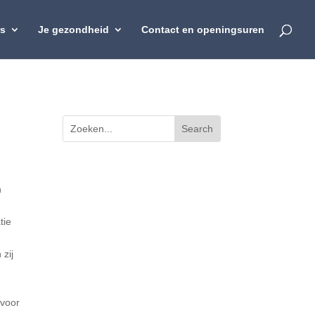
rs
Je gezondheid
Contact en openingsuren
n
tie
 zij
 voor